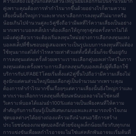
ความเสี่ยงไม่สูงนักแต่คนส่วนใหญ่นิยมเลือกกันเป็นจำนวนมาก
คู่เพราะคุณต้องการทำกำไรมากขึ้นด้วยอย่างไรก็ตามความ
เสี่ยงนั้นยิ่งใหญ่กว่าและหากเราเลือกการลงทุนที่ไม่มากหรือ
น้อยเกินไปจำนวนคู่ละ5คู่ซึ่งถือว่ามีผลที่ไร้ความเสี่ยงเป็นอย่าง
มากเพราะบอลสเต็ปเราต้องเลือกให้ถูกทุกคู่ต่อครั้งหากไม่ได้
แม้แต่คู่เดียวเราจะต้องเริ่มลงทุนใหม่อย่างการเลือกลงทุนแทง
บอลสเต็ปที่ชื่นชอบอยู่เสมอเพราะเป็นรูปแบบการลงทุนที่ไม่ต้อง
ใช้ทุนมากแต่ได้กำไรหลายเท่าตัวแต่ทั้งนี้ทั้งนั้นก็จะขึ้นอยู่กับ
การลงทุนแต่ละครั้งด้วยเพราะเราจะเลือกคู่บอลเท่าไหร่ในการ
ลงทุนแต่ละครั้งเพราะการเลือกลงทุนกับบอลสเต็ปผู้ที่เลือกใช้
บริการกับUFABETโดยเริ่มตั้งแต่2คู่ขึ้นไปถือว่ามีความเสี่ยงไม่
สูงนักแต่คนส่วนใหญ่นิยมเลือกคู่เป็นจำนวนมากเพราะคุณ
ต้องการทำกำไรมากขึ้นเรื่อยๆแต่ความเสี่ยงนั้นยิ่งใหญ่กว่าและ
หากเราจะเลือกการลงทุนที่เซียนพนันบอลอาจไม่ใช่คนที่
วิเคราะห์บอลได้แม่นยำ100%แต่อาจเป็นเพียงคนที่ให้ความ
สำคัญกับการเรียนรู้เป็นพิเศษเกมบอลและสามารถเข้าใจเกม
ฟุตบอลต่างๆได้อย่างถ่องแท้รวมถึงนำเสนอวิธีการสร้าง
ประโยชน์ของเกมฟุตบอลอีกด้วยข้อมูลเล็กน้อยเกี่ยวกับทุกเกม
การแข่งขันเพื่อผลกำไรอาจจะไม่ใช่แค่หลักพันอาจจะเริ่มต้นที่