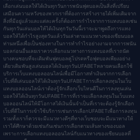
เลือกเล่นบอลให้ได้เงินทุกวันการพนันฟุตบอลเป็นสิ่งที่เปรียบ
เสมือนความหวังของพวกเราที่ต้องการสร้างรายได้เพิ่มเติมจาก
สิ่งที่มีอยู่แล้วและแต่ละครั้งก็ต้องการกำไรจากการแทงบอลเช่น
กันทุกวันเล่นบอลให้ได้เงินทุกวันวันนี้เราจะมาพูดถึงการแทง
บอลให้ได้กำไรสูงสุดวันแล้ววันเล่าตามแนวทางของเซียนบอล
ท่านหนึ่งเพื่อเป็นช่องทางในการทำกำไรอย่างงามจากการพนัน
บอลก่อนอื่นเลยเราควรเลือกแนวทางการแทงบอลที่เราถนัด
บางคนชอบที่จะเดิมพันฟุตบอลคู่โปรดหรือฟุตบอลเพียงอย่าง
เดียวเดิมพันสูงเล่นบอลได้เงินทุกวันUFABETหลายคนเลือกใช้
บริการเว็บแทงบอลออนไลน์เพื่อมีโอกาสทำเงินจากการเลือก
เว็บที่ดีเล่นบอลให้ได้เงินทุกวันUFABETการเลือกลงทุนในเว็บ
แทงบอลออนไลน์เราต้องรู้จักเลือกเว็บไหนดีในการลงทุนเล่น
บอลให้ได้เงินทุกวันUFABETการที่เราจะเลือกลงทุนในเว็บแทง
บอลออนไลน์ให้มีโอกาสได้เงินนั้นจำเป็นที่เราจะต้องรู้จักเลือก
เว็บที่ดีในการเข้าใช้บริการเช่นการเลือกUFABETเพื่อการลงทุน
รวมทั้งเราก็ควรจะมีแนวทางดีๆที่ทางเว็บชอบจะมีแนวทางให้
เราได้ศึกษาด้วยเช่นกันเช่นการเลือกตามเส้นทางของบอล
เพราะการเลือกแทงบอลออนไลน์กับแนวทางของเซียนบอลที่