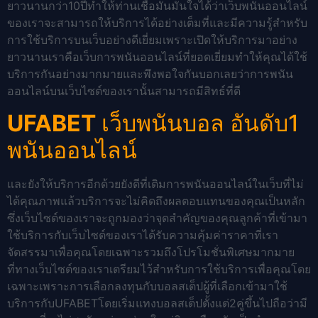
ยาวนานกว่า10ปีทำให้ท่านเชื่อมั่นมั่นใจได้ว่าเว็บพนันออนไลน์
ของเราจะสามารถให้บริการได้อย่างเต็มที่และมีความรู้สำหรับ
การใช้บริการบนเว็บอย่างดีเยี่ยมเพราะเปิดให้บริการมาอย่าง
ยาวนานเราคือเว็บการพนันออนไลน์ที่ยอดเยี่ยมทำให้คุณได้ใช้
บริการกันอย่างมากมายและพึงพอใจกันบอกเลยว่าการพนัน
ออนไลน์บนเว็บไซต์ของเรานั้นสามารถมีสิทธ์ที่ดี
UFABET
เว็บพนันบอล อันดับ1
พนันออนไลน์
และยังให้บริการอีกด้วยยังดีที่เติมการพนันออนไลน์ในเว็บที่ไม่
ได้คุณภาพแล้วบริการจะไม่คิดถึงผลตอบแทนของคุณเป็นหลัก
ซึ่งเว็บไซต์ของเราจะถูกมองว่าจุดสำคัญของคุณลูกค้าที่เข้ามา
ใช้บริการกับเว็บไซต์ของเราได้รับความคุ้มค่าราคาที่เรา
จัดสรรมาเพื่อคุณโดยเฉพาะรวมถึงโปรโมชั่นพิเศษมากมาย
ที่ทางเว็บไซต์ของเราเตรียมไว้สำหรับการใช้บริการเพื่อคุณโดย
เฉพาะเพราะการเลือกลงทุนกับบอลสเต็ปผู้ที่เลือกเข้ามาใช้
บริการกับUFABETโดยเริ่มแทงบอลสเต็ปตั้งแต่2คู่ขึ้นไปถือว่ามี