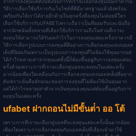
จากการลงทุนแต่ทั้งนี้ทั้งนั้นการที่เราจะเลือกลงทุนนั้นเราควรมี
วิธีการเลือกใช้บริการกับเว็บไซต์ที่ดีมีมาตรฐานแล้วยังพร้อม
เพรียงกันให้เราได้จ่ายอีกด้วยในทุกครั้งที่ลงทุนไม่ค่อยมีใคร
เลือกใช้บริการกับUFABETเพราะถือว่าเป็นที่ยอมรับและนับถือ
จากนักพนันทั้งหลายที่เลือกใช้บริการรวมถึงในส่วนที่เราจะ
ลงทุนให้สามารถได้รับผลกำไรในการลงทุนแต่ละครั้งเราควรมี
วิธีการเลือกรูปแบบการลงทุนที่ดีอย่างการเลือกลงทุนแทงบอลส
เต็ปที่นิยมกันเพราะเป็นรูปแบบการลงทุนที่ไม่ต้องใช้ทุนมากแต่
ได้กำไรหลายเท่าจากทุนแต่ทั้งนี้ก็ต้องขึ้นอยู่กับการลงทุนแต่ละ
ครั้งด้วยเพราะการที่เราจะเลือกคู่บอลจะลงทุนในแต่ละครั้ง
มากน้อยเพียงใดเหมือนกับการเลือกลงทุนแทงบอลสเต็ปที่อยาก
ดังเพราะนั่นคือลักษณะของการลงทุนที่ไม่ต้องใช้เงินทุนมาก
แต่ได้กำไรหลายเท่าตัวจากเงินทุนของคุณแต่ต้องขึ้นอยู่กับการ
ลงทุนในแต่ละครั้ง
ufabet ฝากถอนไม่มีขั้นต่ํา ออ โต้
เพราะการที่เราจะเลือกคู่บอลที่จะลงทุนแต่ละครั้งนั้นมากน้อย
เพียงใดเพราะการเลือกลงทุนกับบอลสเต็ปที่เลือกเข้ามาใช้