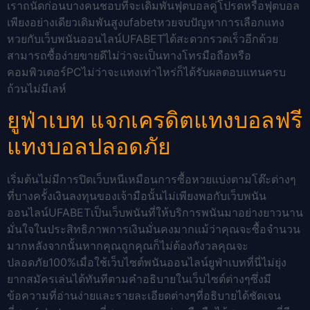
เราถนัดก่อนบางคนชอบที่จะเดิมพันฟุตบอลคู่โปรดหรือฟุตบอล
เพียงอย่างเดียวเดิมพันสูงufabetหวยจบปัญหาการเลือกแทง
หวยกับเว็บพนันออนไลน์UFABETได้สะดวกรวดเร็วอีกด้วย
สามารถซื้อง่ายขายดีไม่ว่าจะเป็นทางโทรมือถือหรือ
คอมพิวเตอร์PCไม่ว่าจะแทงเท่าไหร่ก็ได้รับผลตอบแทนครบ
ถ้วนไม่มีเลห์
ยูฟ่าเบท แจกเครดิตแทงบอลฟรี
แทงบอลปลอดภัย
เริ่มต้นไม่มีการปิดเว็บหนีเหมือนการซื้อหวยแบ่งตามโต๊ะต่างๆ
ที่บางครั้งเงินลงทุนของเจ้ามือนั้นไม่เพียงพอกับเว็บพนัน
ออนไลน์UFABETเป็นเว็บพนันที่ให้บริการพนันมาอย่างยาวนาน
มั่นใจในประสิทธิภาพการเงินมั่นคงมากแม้ว่าคุณจะซื้อจำนวน
มากหลังจากนั้นหากคุณถูกคุณก็ไม่ต้องกังวลคุณจะ
ปลอดภัย100%เมื่อใช้เว็บไซต์พนันออนไลน์ยูฟ่าเบทที่นี่ไม่ยุ่ง
ยากสมัครเล่นได้ทันทีตามคำอธิบายในเว็บไซต์ต่างๆซึ่งมี
ข้อความที่อ่านง่ายและรายละเอียดต่างๆที่อธิบายได้ชัดเจน