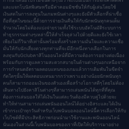
การนำเสนอโปรโมชั่นต่างๆไม่ว่าจะเป็นเป็นการแจกเครดิตฟรี
และแจกโบนัสพิเศษหรือมีค่าคอมมิชชั่นให้กับผู้เล่นโดยใช้
เงินสดในการลงทุนในเกมพนันต่างๆและยังมีตัวเลือกที่น่าเชื่อ
ถือที่สุดในขณะนี้ด้วยการจ่ายเงินคืนให้กับนักพนันทุกคนเต็ม
จำนวนโดยไม่ต้องแบ่งจ่ายรวมทั้งใช้ระบบอัตโนมัติระบบการ
ทำธุรกรรมต่างๆเหล่านี้ให้สำเร็จลุล่วงไปด้วยดีและยังใช้เวลา
เพียงไม่กี่วินาทีเท่านั้นพร้อมทั้งสร้างความมั่นใจและความเชื่อ
มั่นให้กับนักเสี่ยงดวงทุกท่านที่จะมีอีกหนึ่งทางเลือกในการ
ลงทุนกับGclubคาสิโนออนไลน์ที่มีความต้องการอย่างต่อเนื่อง
พร้อมกับการดูแลความสะดวกสบายในด้านต่างๆนอกเหนือจาก
การกำหนดอัตราผลตอบแทนของเกมแล้วการเดิมพันในขีดจำ
กัดใดๆนั้นให้ผลตอบแทนมากกว่าเพราะอย่างน้อยนักพนันทุก
คนก็สามารถออมเงินของตัวเองเพื่อสร้างโอกาสดีๆโดยไม่ต้อง
เดินทางไปยังคาสิโนต่างๆที่สามารถเล่นพนันได้ทุกที่ที่คุณ
ต้องการเล่นบอลให้ได้เงินในแต่ละวันต้องมีควบคู่ไปด้วยจะ
ทำให้ท่านสามารถเล่นพนันออนไลน์ได้อย่างอิสระและได้เงิน
เข้ากระเป๋าทุกวันสำหรับเว็บพนันบอลออนไลน์นี้ควรเลือกให้กับ
เว็บไซต์ที่มีประสิทธิภาพก่อนนำมาใช้งานและพนันออนไลน์
นั่นเองในส่วนนี้เว็บพนันบอลของเราที่เปิดให้บริการมาอย่าง