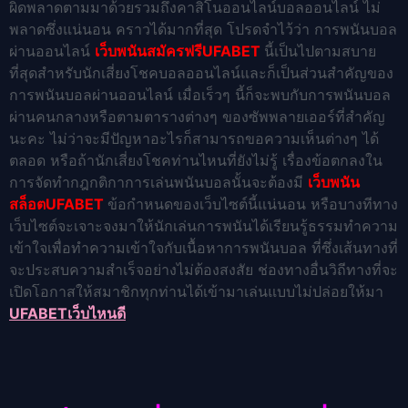
ผิดพลาดตามมาด้วยรวมถึงคาสิโนออนไลน์บอลออนไลน์ ไม่
พลาดซึ่งแน่นอน คราวได้มากที่สุด โปรดจำไว้ว่า การพนันบอล
ผ่านออนไลน์
เว็บพนันสมัครฟรีUFABET
นี้เป็นไปตามสบาย
ที่สุดสำหรับนักเสี่ยงโชคบอลออนไลน์และก็เป็นส่วนสำคัญของ
การพนันบอลผ่านออนไลน์ เมื่อเร็วๆ นี้ก็จะพบกับการพนันบอล
ผ่านคนกลางหรือตามตารางต่างๆ ของซัพพลายเออร์ที่สำคัญ
นะคะ ไม่ว่าจะมีปัญหาอะไรก็สามารถขอความเห็นต่างๆ ได้
ตลอด หรือถ้านักเสี่ยงโชคท่านไหนที่ยังไม่รู้ เรื่องข้อตกลงใน
การจัดทำกฎกติกาการเล่นพนันบอลนั้นจะต้องมี
เว็บพนัน
สล็อตUFABET
ข้อกำหนดของเว็บไซต์นี้แน่นอน หรือบางทีทาง
เว็บไซต์จะเจาะจงมาให้นักเล่นการพนันได้เรียนรู้ธรรมทำความ
เข้าใจเพื่อทำความเข้าใจกับเนื้อหาการพนันบอล ที่ซึ่งเส้นทางที่
จะประสบความสำเร็จอย่างไม่ต้องสงสัย ช่องทางอื่นวิถีทางที่จะ
เปิดโอกาสให้สมาชิกทุกท่านได้เข้ามาเล่นแบบไม่ปล่อยให้มา
UFABETเว็บไหนดี