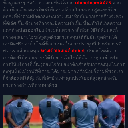
ข้อมูลต่างๆ ซึ่งจัดว่าดีจะมีขึ้นได้ภาษี
ufabetcomสมัคร
มาก
ด้วยข้อแม้ของเครดิตฟรีที่แลกเปลี่ยนกันออกจะสูงและก็ข้อ
ตกลงที่ทำตามข้อตกลงระหว่าง สมาชิกกับพวกเราสร้างจังหวะ
ที่ดีเลิศ ขึ้น ซึ่งบางทีอาจจะมีความจำเป็น ที่จะทำให้เกิดความ
แตกต่างน้อยออกไปแม้กระนั้นพวกเราก็เลือกใช้ให้คุ้มและก็
สร้างคุณประโยชน์สูงสุดด้วยการลงทุนให้กับมัน สุดท้านได้
เครดิตฟรีของเว็บไซต์ข้อกำหนดในการประชุมนี้สำหรับการที่
พวกเราเลือกลงทุน
ทางเข้าเอเย่นต์ufabet
กับเว็บไซต์แจก
เครดิตฟรีที่พวกเราจะได้รับจากเว็บไซต์ที่มีมาตรฐานสำหรับ
การให้บริการก็เป็นจุดสนใจกับ สมาชิกสำหรับการลงทุนในการ
ลงทุนนั้นไม่ว่าฟรีที่เราจะได้มาจะมากหรือน้อยก็ตามที่พวกเรา
ก็จำต้องใช้ให้คุ้มกับที่เจ้าบ้านทำคุณประโยชน์สูงสุดสำหรับ
การสร้างกำไรที่ตามมาด้วย