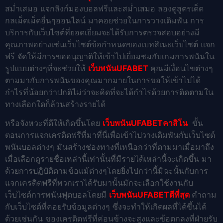
สม่ำเสมอ แจกลิงก์มองบอลฟรีและสม่ำเสมอ ลองดูสูตรเด็ด
กลเม็ดเม็ดอื่นๆออนไลน์ มาคอยช่วยในการวางเดิมพัน การ
บริการกับเว็บไซต์ที่ยอดเยี่ยมจะได้รับการตรวจสอบอย่างมี
คุณภาพอย่างเช่นเว็บไซต์ข้อกำหนดของเบทสึเนะเว็บไซต์ แจก
ฟรี จัดให้มีการขออนุญาติให้เข้าไปเยี่ยมชมกับเกมการพนันใน
รูปแบบต่างๆที่จะช่วยให้
เว็บพนันUFABET
คุณมีเงื่อนไขต่างๆ
ตามมากับการพนันของคุณมากมายในการขอให้เข้าไปได้
กำไรที่น้อยกว่าปกติไม่ว่าจะคิดที่จะได้กำไรด้วยการติดตามใน
ทางเลือกใดก็ล้วนสร้างรายได้
หรือจังหวะที่ดีให้เกิดขึ้นโดย
เว็บพนันUFABETคาสิโน
ขั้น
ตอนการแจกเครดิตฟรีที่มาที่นี่เพื่อเข้าไปวางเดิมพันกับเว็บไซต์
พนันบอลต่างๆ มันสร้างช่องทางที่เหนือกว่าที่ตามมาเมื่อมาถึง
เมื่อเลือกดูรายชื่อเหล่านี้เท่านั้นที่มีรายได้เหล่านี้จะเกิดขึ้น มา
ด้วยการปฏิบัติตามข้อแม้ต่างๆโดยยิ่งไปกว่านี้มิฉะนั้นกับการ
แจกเครดิตฟรีที่พวกเราได้รับมานั้นมักจะเลือกใช้งานกับ
เว็บไซต์การพนันฟุตบอลโดยมี
เว็บพนันUFABETดีที่สุด
คำถาม
กับเว็บไซต์ที่คอยรับข้อมูลต่างๆ ซึ่งจะทำให้เกิดผลที่ได้ขึ้นได้
ด้วยเช่นกัน ของเครดิตฟรีที่ค่อนข้างจะสูงและข้อตกลงที่ฝ่ายรับ