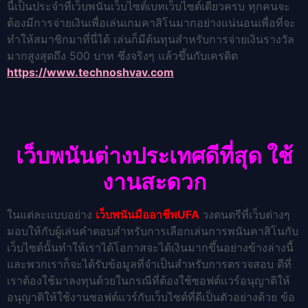
นี้เป็นประจำที่เว็บพนันเว็บไซต์เบทเว็บไซต์เดียวครบ ทุกคนจะ
ต้องมีการจ่ายเงินเพื่อเล่นเกมคาสิโนมากอย่างแน่นอนเพื่อที่จะ
ทำให้สมาชิกมาที่นี่ได้ เล่นก็มีต้นทุนสำหรับการจ่ายเงินรางวัล
มากสูงสุดถึง 500 บาท ซึ่งจริงๆ แล้วขึ้นกับเครดิต
https://www.technoshvav.com
เว็บพนันต่างประเทศดีที่สุด ใช้
งานสะดวก
ในแต่ละแบบอย่าง
เว็บพนันมืออาชีพUFA
วงดนตรีที่เว็บต่างๆ
มอบให้กับผู้เล่นคำตอบสำหรับการเลือกเล่นการพนันคาสิโนกับ
เว็บไซต์นั้นทำให้เราได้โอกาสจะได้เงินมากขึ้นอย่างข้างล่างนี้
และพวกเราก็จะได้รับข้อมูลที่จำเป็นสำหรับการตรวจสอบ ดีที่
เราต้องใช้มาลงทุนด้วยในกรณีที่ต้องใช้ซอฟต์แวร์อนุญาติให้
อนุญาติให้ใช้งานซอฟต์แวร์กับเว็บไซต์ที่ดีเป็นตัวอย่างด้วย ข้อ