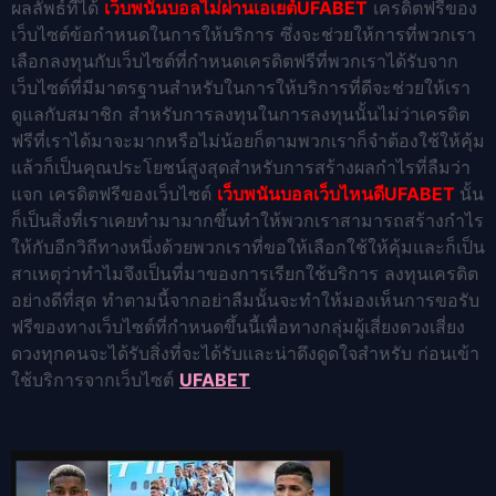
ผลลัพธ์ที่ได้
เว็บพนันบอลไม่ผ่านเอเยต์UFABET
เครดิตฟรีของ
เว็บไซต์ข้อกำหนดในการให้บริการ ซึ่งจะช่วยให้การที่พวกเรา
เลือกลงทุนกับเว็บไซต์ที่กำหนดเครดิตฟรีที่พวกเราได้รับจาก
เว็บไซต์ที่มีมาตรฐานสำหรับในการให้บริการที่ดีจะช่วยให้เรา
ดูแลกับสมาชิก สำหรับการลงทุนในการลงทุนนั้นไม่ว่าเครดิต
ฟรีที่เราได้มาจะมากหรือไม่น้อยก็ตามพวกเราก็จำต้องใช้ให้คุ้ม
แล้วก็เป็นคุณประโยชน์สูงสุดสำหรับการสร้างผลกำไรที่ลืมว่า
แจก เครดิตฟรีของเว็บไซต์
เว็บพนันบอลเว็บไหนดีUFABET
นั้น
ก็เป็นสิ่งที่เราเคยทำมามากขึ้นทำให้พวกเราสามารถสร้างกำไร
ให้กับอีกวิถีทางหนึ่งด้วยพวกเราที่ขอให้เลือกใช้ให้คุ้มและก็เป็น
สาเหตุว่าทำไมจึงเป็นที่มาของการเรียกใช้บริการ ลงทุนเครดิต
อย่างดีที่สุด ทำตามนี้จากอย่าลืมนั้นจะทำให้มองเห็นการขอรับ
ฟรีของทางเว็บไซต์ที่กำหนดขึ้นนี้เพื่อทางกลุ่มผู้เสี่ยงดวงเสี่ยง
ดวงทุกคนจะได้รับสิ่งที่จะได้รับและน่าดึงดูดใจสำหรับ ก่อนเข้า
ใช้บริการจากเว็บไซต์
UFABET