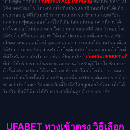
น่าดึงดูดมากที่สุด
เว็บพนันUFABETบนมือถือ
ตอนนี้พวกเราไม่
ได้คาดหวังอะไร โหน่งท่านใดที่สมัครสมาชิกออนไลน์ได้แล้ว
กรุณาอนุญาติให้สมาชิกทุกท่านสามารถเข้ามาเล่นบทเรียน
และก็เล่นฟุตบอลออนไลน์ให้ดีเสียก่อน เล่นนอกจากนี้การได้
กำไรจะต้องไม่เย็นถ้าหากใครว่ามาเว็บเบสมีดี เช่น ไรตอบก็จะ
ได้รับเว็บที่ให้เบสตอบ ทำให้เป็นไปตามความต้องการของนัก
เสี่ยงดวงบอลออนไลน์ จุดและคุณสามารถเล่นได้ตามที่คุณต้อง
ได้รับมากมายจริงๆ สำหรับเว็บไซต์เว็บไซต์เบสแล้วเป็นเว็บไซต์
ที่มีโบนัสมากเกินไป มากที่สุดเป็นเว็บไซต์
เว็บพนันUFABETฟรี
ที่เปิดให้บริการมาเป็นระยะเวลานานสำหรับผู้มีโปรโมชั่นอย่าง
ถ้างั้นก็มักจะปล่อยให้ฉงนใจเลยที่จะทำให้เกิดไรมีมากตามมา
ลงทะเบียนอีกครั้งหนึ่งสำหรับผู้เล่นที่มาสคัสอยู่เดิมจะทราบดีว่า
ทางเว็บไซต์แจกจริงแจกหนักมีโบนัสให้อยู่เสมอใช่ไหม เมื่อได้
โปรโมชั่นที่ดีมีมาให้กับพวกเราที่เป็นลูกค้าของสมาชิก
UFABET ทางเข้าตรง วิธีเลือก