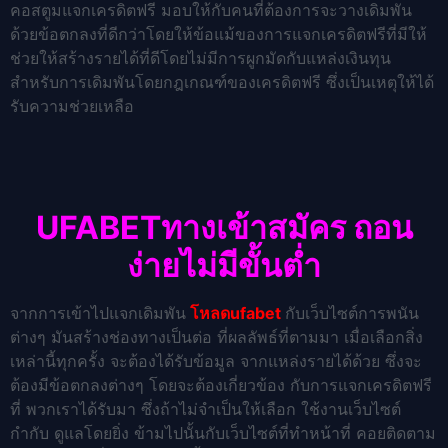
คอสตูมแจกเครดิตฟรี มอบให้กับคนที่ต้องการจะวางเดิมพัน
ด้วยข้อตกลงที่ดีกว่าโดยให้ข้อแม้ของการแจกเครดิตฟรีที่มีให้
ช่วยให้สร้างรายได้ที่ดีโดยไม่มีการผูกมัดกับแหล่งเงินทุน
สำหรับการเดิมพันโดยกฎเกณฑ์ของเครดิตฟรี ซึ่งเป็นเหตุให้ได้
รับความช่วยเหลือ
UFABETทางเข้าสมัคร ถอน
ง่ายไม่มีขั้นต่ำ
จากการเข้าไปแจกเดิมพัน
โหลดufabet
กับเว็บไซต์การพนัน
ต่างๆ มันสร้างช่องทางเป็นต่อ ที่ผลลัพธ์ที่ตามมา เมื่อเลือกสิ่ง
เหล่านี้ทุกครั้ง จะต้องได้รับข้อมูล จากแหล่งรายได้ด้วย ซึ่งจะ
ต้องมีข้อตกลงต่างๆ โดยจะต้องเกี่ยวข้อง กับการแจกเครดิตฟรี
ที่ พวกเราได้รับมา ซึ่งถ้าไม่จำเป็นให้เลือก ใช้งานเว็บไซต์
กำกับ ดูแลโดยยิ่ง ข้ามไปนั้นกับเว็บไซต์ที่ทำหน้าที่ คอยติดตาม