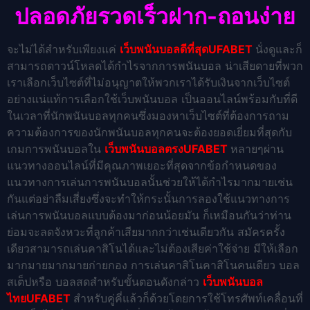
ปลอดภัยรวดเร็วฝาก-ถอนง่าย
จะไม่ได้สำหรับเพียงแค่
เว็บพนันบอลดีที่สุดUFABET
นั่งดูและก็
สามารถดาวน์โหลดได้กำไรจากการพนันบอล น่าเสียดายที่พวก
เราเลือกเว็บไซต์ที่ไม่อนุญาตให้พวกเราได้รับเงินจากเว็บไซต์
อย่างแน่แท้การเลือกใช้เว็บพนันบอล เป็นออนไลน์พร้อมกับที่ดี
ในเวลาที่นักพนันบอลทุกคนซึ่งมองหาเว็บไซต์ที่ต้องการถาม
ความต้องการของนักพนันบอลทุกคนจะต้องยอดเยี่ยมที่สุดกับ
เกมการพนันบอลใน
เว็บพนันบอลตรงUFABET
หลายๆผ่าน
แนวทางออนไลน์ที่มีคุณภาพเยอะที่สุดจากข้อกำหนดของ
แนวทางการเล่นการพนันบอลนั้นช่วยให้ได้กำไรมากมายเช่น
กันแต่อย่าลืมเสี่ยงซึ่งจะทำให้กระนั้นการลองใช้แนวทางการ
เล่นการพนันบอลแบบต้องมาก่อนน้อยมัน ก็เหมือนกันว่าท่าน
ย่อมจะลดจังหวะที่ลูกค้าเสียมากกว่าเช่นเดียวกัน สมัครครั้ง
เดียวสามารถเล่นคาสิโนได้และไม่ต้องเสียค่าใช้จ่าย มีให้เลือก
มากมายมากมายก่ายกอง การเล่นคาสิโนคาสิโนคนเดียว บอล
สเต็ปหรือ บอลสดสำหรับขั้นตอนดังกล่าว
เว็บพนันบอล
ไทยUFABET
สำหรับคู่คี่แล้วก็ด้วยโดยการใช้โทรศัพท์เคลื่อนที่