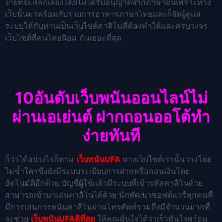
ง่ายที่จะหลีกเลี่ยงโดยไม่ได้รับอนุญาตจากภาษาอื่นเพราะทาง
เว็บนั้นมาพร้อมกับรายการอาหารภาษาไทยและก็จัดผู้ดูแล
ระบบให้กับท่านเป็นเว็บไซต์คาสิโนที่ต้องทำให้และครบวงจร
เว็บไซต์ที่คนไทยนิยม กันเยอะที่สุด
10อันดับเว็บพนันออนไลน์ไม่
ผ่านเอเย่นต์ ฝากถอนออโต้ทำ
ง่ายทันที
ก็ว่าได้อย่างไรก็ตาม
เว็บพนันUFA
ทางเว็บไซต์เรานั้นวางโดย
ไม่ซ้ำใครซึ่งยังมีระบบระเบียบการฝากหรือถอนเงินโดย
อัตโนมัติอีกด้วย บัญชีผู้ใช้แล้วมีระบบที่เข้ารหัสคาสิโนด้วย
สามารถเข้ามาเล่นคาสิโนได้ด้วย นักพัฒนาซอฟต์แวร์ทุกคนที่
มีการเล่นการพนันคาสิโนผ่านโทรศัพท์รวมถึงมีจำนวนมากที่
จะช่วย
เว็บพนันUFAดีที่สุด
ให้คุณมั่นใจได้ว่าเร็วทันใจพร้อม