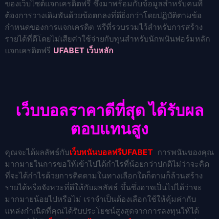
ของเว็บไซต์แจกเครดิตฟรี ซึ่งมาพร้อมกับข้อมูลสำหรับคนที่
ต้องการวางเดิมพันด้วยข้อตกลงที่ดียิ่งกว่าโดยปฏิบัติตามข้อ
กำหนดของการแจกเครดิต ฟรีที่รวบรวมไว้สำหรับการสร้าง
รายได้ที่ดีโดยไม่เสียค่าใช้จ่ายกับทุนสำหรับนักพนันฟอร์มหลัก
แจกเครดิตฟรี
UFABET เว็บหลัก
เว็บบอลราคาดีที่สุด ได้รับผล
ตอบแทนสูง
คุณจะได้ผลลัพธ์กับ
เว็บพนันบอลฟรีUFABET
การพนันของคุณ
มากมายในการขอให้เข้าไปได้กำไรที่น้อยกว่าปกติไม่ว่าจะคิด
ที่จะได้กำไรด้วยการติดตามในทางเลือกใดก็ตามก็ล้วนสร้าง
รายได้หรือจังหวะที่ดีให้กับผลลัพธ์ ขึ้นซึ่งอาจเป็นไปได้ว่าจะ
มากมายน้อยไปหรือไม่ เราจำเป็นต้องเลือกใช้ให้คุ้มค่ากับ
แหล่งกำเนิดที่คุณได้รับประโยชน์สูงสุดจากการลงทุนให้ได้