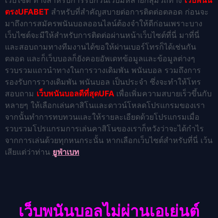
เว็บไซต์ ทางสำหรับการรบกวนเว็บมีหลายกลุ่มวิถีทาง
เว็บพนัน
ตรงUFABET
สำหรับที่สำคัญสบายต่อการติดต่อตลอด ก่อนจะ
มาถึงการสมัครพนันบอลออนไลน์ต้องจำให้ดีก่อนเพราะบาง
เว็บไซต์จะมีให้สำหรับการติดต่อผ่านหน้าเว็บไซต์ที่นี่ มาที่นี่
และสอบถามทางทีมงานได้ขอให้ผ่านเบอร์โทรก็ได้เช่นกัน
ตลอด และก็เว็บบอลก็ยังคอยอัพเดทข้อมูลและข้อมูลต่างๆ
รวบรวมแถวนำทางในการวางเดิมพัน พนันบอล รวมถึงการ
รองรับการวางเดิมพัน พนันบอล เป็นประจำ ซึ่งจะทำให้โทร
สอบถาม
เว็บพนันบอลดีที่สุดUFA
เพื่อเพิ่มความสบายเร็วขึ้นกับ
หลายๆ ให้เลือกเล่นคาสิโนและดาวน์โหลดโปรแกรมของเรา
จากนั้นทำการทบทวนและให้รายละเอียดด้วยโปรแกรมเมื่อ
รวบรวมโปรแกรมการเล่นคาสิโนของเราก็หวังว่าจะได้กำไร
จากการเล่นด้วยทุกหนกระนั้น หากเลือกเว็บไซต์สำหรับที่นี่ เว้น
เสียแต่ว่าท่าน
ยูฟ่าเบท
เว็บพนันบอลไม่ผ่านเอเย่นต์